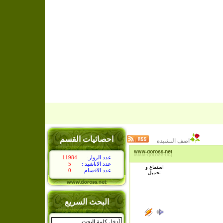
احصائيات القسم
اضف النشيدة
:عدد الزوار
11984
: عدد الاناشيد
5
استماع و
: عدد الاقسام
0
تحميل
البحث السريع